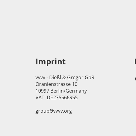
Imprint
vvvv - Dießl & Gregor GbR
Oranienstrasse 10
10997 Berlin/Germany
VAT: DE275566955
groupӘvvvv.org