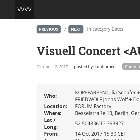
/
in category
Dates
PREVIOUS
NEXT
Visuell Concert 
October 12, 2017
posted by:
kopffarben
Commun
KOPFFARBEN Julia Schäfer +
Who:
FRIEDWOLF Jonas Wolf + Das
Location:
FORUM Factory
Where:
Besselstraße 13, Berlin, G
Lat /
52.504836 13.393927
Long:
From:
14 Oct 2017 15:30 CET