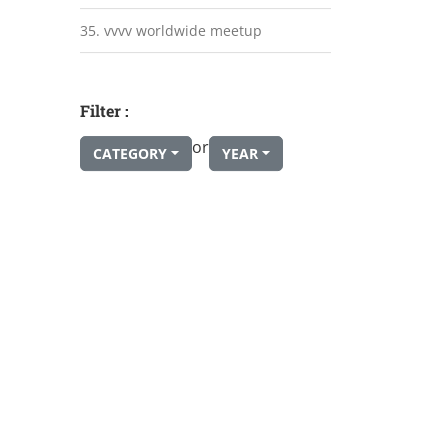
35. vvvv worldwide meetup
Filter :
or
CATEGORY
YEAR