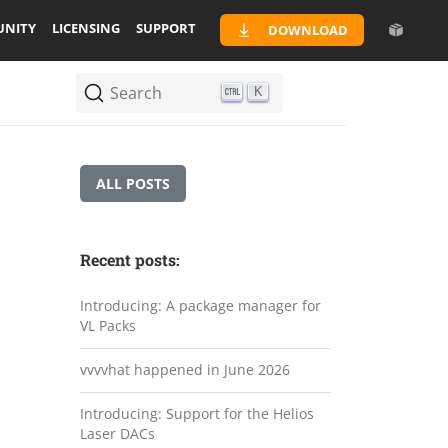
NITY
LICENSING
SUPPORT
DOWNLOAD
Search
K
ALL POSTS
Recent posts:
Introducing: A package manager for
VL Packs
vvvvhat happened in June 2026
Introducing: Support for the Helios
Laser DACs