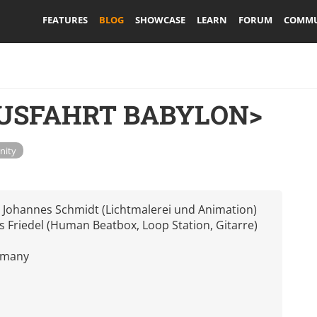
FEATURES
BLOG
SHOWCASE
LEARN
FORUM
COMMU
<AUSFAHRT BABYLON>
ity
 Johannes Schmidt (Lichtmalerei und Animation)
 Friedel (Human Beatbox, Loop Station, Gitarre)
ermany