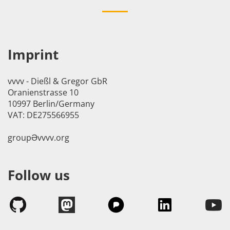
Imprint
vvvv - Dießl & Gregor GbR
Oranienstrasse 10
10997 Berlin/Germany
VAT: DE275566955
groupӘvvvv.org
Follow us