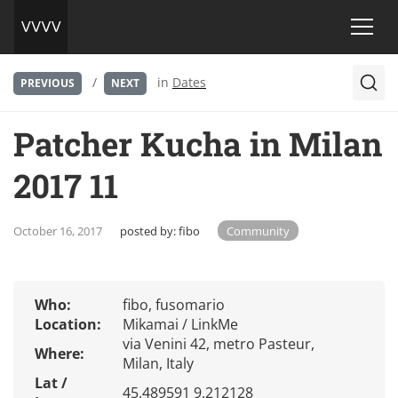
/
in
Dates
PREVIOUS
NEXT
Patcher Kucha in Milan
2017 11
October 16, 2017
posted by:
fibo
Community
Who:
fibo, fusomario
Location:
Mikamai / LinkMe
via Venini 42, metro Pasteur,
Where:
Milan, Italy
Lat /
45.489591 9.212128