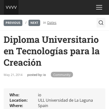
/
in
Dates
PREVIOUS
NEXT
Diploma Universitario
en Tecnologías para la
Creación
May 21, 2014
posted by:
io
Community
Who:
io
Location:
ULL Universidad de La Laguna
Where:
Spain