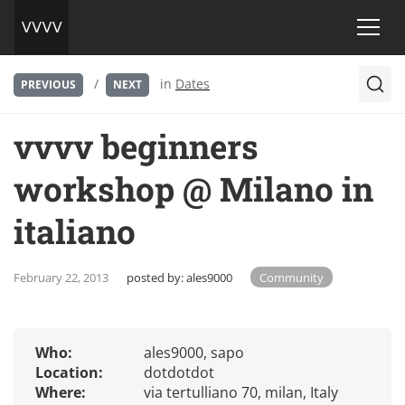
/
in
Dates
PREVIOUS
NEXT
vvvv beginners
workshop @ Milano in
italiano
February 22, 2013
posted by:
ales9000
Community
Who:
ales9000, sapo
Location:
dotdotdot
Where:
via tertulliano 70, milan, Italy