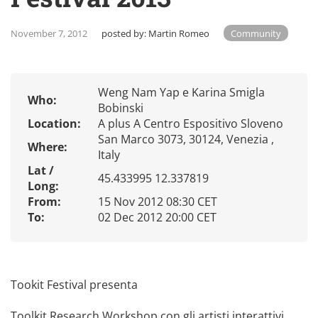
November 7, 2012
posted by:
Martin Romeo
Community
Weng Nam Yap e Karina Smigla
Who:
Bobinski
Location:
A plus A Centro Espositivo Sloveno
San Marco 3073, 30124, Venezia ,
Where:
Italy
Lat /
45.433995 12.337819
Long:
From:
15 Nov 2012 08:30 CET
To:
02 Dec 2012 20:00 CET
Tookit Festival presenta
Toolkit Research Workshop con gli artisti interattivi