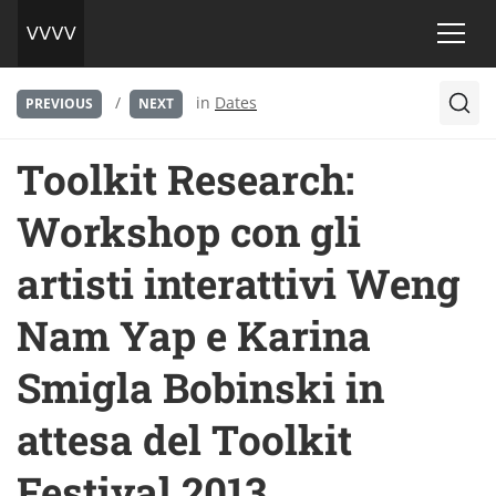
/
in
Dates
PREVIOUS
NEXT
Toolkit Research:
Workshop con gli
artisti interattivi Weng
Nam Yap e Karina
Smigla Bobinski in
attesa del Toolkit
Festival 2013